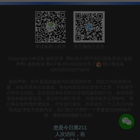
考试集网小程序
官方微信公众号
Copyright ©考试集 版权所有.
网站简介
|
用户协议
|
隐私协议
|
版权
声明
|
侵权投诉
鄂ICP备2024063925号-7
鄂公网安备
42018502007765号
版权声明：历年真题的版权均归原机构所有，除此之外的所有试
题，本站均享有自主版权。本站内容仅供交流学习之用，不得用于
任何非法目的。若您发现本站存在任何侵犯版权的行为，或对您所
享有的版权有疑虑，请立即与我们联系，并提供相关证明材料。我
们将在收到您的通知后，尽快进行核实，并承诺在三个工作日内移
除或处理相关侵权内容。我们致力于维护一个尊重版权的网络环
境，感谢您的理解与支持。
您是今日第211
人次访问，在