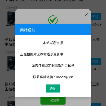
[工商管理]
下载方式：
百度
安全下载
网盘
2025-04-09
加入收藏
网站通知
添加微信
微信号:
kaoshiji888
第17章试卷《管理学——原理与方法（第七版）》周三多
添加客服为微信好友，人工处理更快
本站试卷资源
主编教材-复旦大学出版社-章节练习试题库下载
[工商管理]
正在根据对应教材逐步更新中........................
下载方式：
百度
安全下载
网盘
如需订阅或定制高端科目试卷
2025-04-09
加入收藏
联系客服微信：kaoshiji888
第16章试卷《管理学——原理与方法（第七版）》周三多
关闭
主编教材-复旦大学出版社-章节练习试题库下载
[工商管理]
一键复制
下载方式：
百度