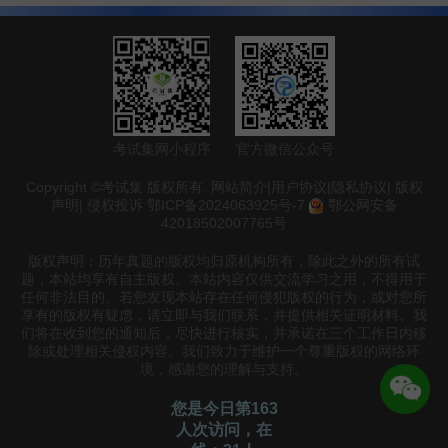
考试集网小程序
官方微信公众号
Copyright ©考试集 版权所有.
网站简介
|
用户协议
|
隐私协议
|
版权
声明
|
侵权投诉
鄂ICP备2024063925号-7
鄂公网安备
42018502007765号
版权声明：历年真题的版权均归原机构所有，除此之外的所有试
题，本站均享有自主版权。本站内容仅供交流学习之用，不得用于
任何非法目的。若您发现本站存在任何侵犯版权的行为，或对您所
享有的版权有疑虑，请立即与我们联系，并提供相关证明材料。我
们将在收到您的通知后，尽快进行核实，并承诺在三个工作日内移
除或处理相关侵权内容。我们致力于维护一个尊重版权的网络环
境，感谢您的理解与支持。
您是今日第163
人次访问，在