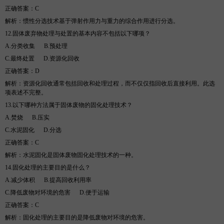
正确答案：
C
解析
：惯性分选技术基于弹射作用力与重力的综合作用进行分选。
12.
固体废弃物处理与处置的基本内容不包括以下哪项？
A.
分类收集
B
.
预处理
C.
最终处置
D
.
资源化回收
正确答案：
D
解析
：资源化回收通常包括回收和处理过程，而不仅仅指回收后直接利用。此选
项表述不完整。
13.
以下哪种方法属于固体废物的固化处理技术？
A.
焚烧
B
.
压实
C.
水泥固化
D
.
分选
正确答案：
C
解析
：水泥固化是固体废物固化处理技术的一种。
14.
固化处理的主要目的是什么？
A.
减少体积
B
.
提高回收利用率
C.
降低废物对环境的危害
D
.
便于运输
正确答案：
C
解析
：固化处理的主要目的是降低废物对环境的危害。