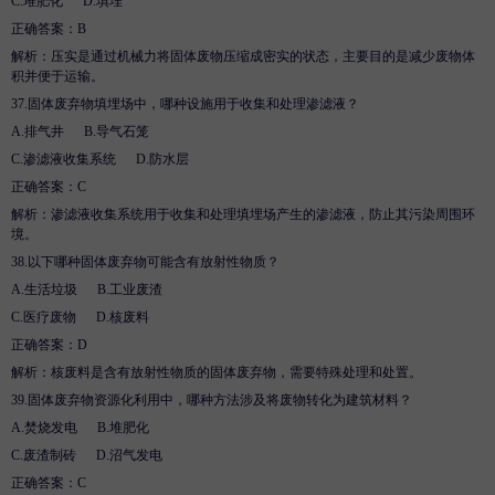
C.
堆肥化
D
.
填埋
正确答案：
B
解析
：压实是通过机械力将固体废物压缩成密实的状态，主要目的是减少废物体
积并便于运输。
37.
固体废弃物填埋场中，哪种设施用于收集和处理渗滤液？
A.
排气井
B
.
导气石笼
C.
渗滤液收集系统
D
.
防水层
正确答案：
C
解析
：渗滤液收集系统用于收集和处理填埋场产生的渗滤液，防止其污染周围环
境。
38.
以下哪种固体废弃物可能含有放射性物质？
A.
生活垃圾
B
.
工业废渣
C.
医疗废物
D
.
核废料
正确答案：
D
解析
：核废料是含有放射性物质的固体废弃物，需要特殊处理和处置。
39.
固体废弃物资源化利用中，哪种方法涉及将废物转化为建筑材料？
A.
焚烧发电
B
.
堆肥化
C.
废渣制砖
D
.
沼气发电
正确答案：
C