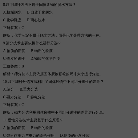
8.
以下哪种方法不属于固体废物的脱水方法？
A.
机械脱水
B
.
自然干化脱水
C.
化学沉淀
D
.
离心脱水
正确答案：
C
解析
：化学沉淀不属于脱水方法，而是化学处理方法的一种。
9.
筛分技术主要依据什么进行分选？
A.
物质的密度
B
.
物质的粒度
C.
物质的磁性
D
.
物质的化学性质
正确答案：
B
解析
：筛分技术主要依据固体废物颗粒的尺寸大小进行分选。
10.
以下哪种分选方法利用了固体废物中不同组分磁性的差异？
A.
筛分
B
.
重力分选
C.
磁力分选
D
.
静电分选
正确答案：
C
解析
：磁力分选利用固体废物中不同组分磁性的差异进行分离。
11.
惯性分选技术主要基于什么原理？
A.
物质的密度
B
.
物质的粒度
C.
弹射作用力与重力的综合作用
D
.
物质的化学性质