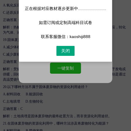
A.
氧化反应
B
.
热分解反应
正在根据对应教材逐步更新中........................
C.
还原反应
D
.
置换反应
正确答案：
B
如需订阅或定制高端科目试卷
解析
：热解是在缺氧或无氧条件下，通过加热使固体废物发生热分解反应，转化
为气体、液体和固体产物的过程。
联系客服微信：kaoshiji888
19.
固体废弃物的焚烧处理主要目的是什么？
A.
减少体积
B
.
回收资源
关闭
C.
减少废物对环境的污染
D
.
所有选项都是
正确答案：
D
一键复制
解析
：焚烧处理可以显著减少废物体积，同时焚烧产生的热量有时可用于发电或
供暖，回收部分资源。更重要的是，焚烧能减少废物对环境的污染，特别是通过
高温焚烧可以销毁有毒有害物质。
20.
以下哪种方法不属于固体废弃物的资源化利用途径？
A.
材料回收
B
.
能源回收
C.
土地填埋
D
.
生物转化
正确答案：
C
解析
：土地填埋是固体废弃物的最终处置方法，而非资源化利用途径。
21.
在固体废弃物的资源化利用中，哪种方法涉及将废物转化为能源？
A.
材料回收
B
.
焚烧发电