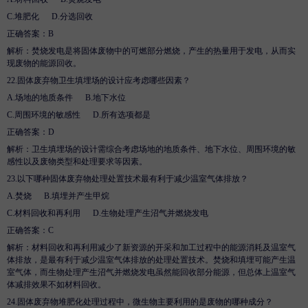
C.
堆肥化
D
.
分选回收
正确答案：
B
解析
：焚烧发电是将固体废物中的可燃部分燃烧，产生的热量用于发电，从而实
现废物的能源回收。
22.
固体废弃物卫生填埋场的设计应考虑哪些因素？
A.
场地的地质条件
B
.
地下水位
C.
周围环境的敏感性
D
.
所有选项都是
正确答案：
D
解析
：卫生填埋场的设计需综合考虑场地的地质条件、地下水位、周围环境的敏
感性以及废物类型和处理要求等因素。
23.
以下哪种固体废弃物处理处置技术最有利于减少温室气体排放？
A.
焚烧
B
.
填埋并产生甲烷
C.
材料回收和再利用
D
.
生物处理产生沼气并燃烧发电
正确答案：
C
解析
：材料回收和再利用减少了新资源的开采和加工过程中的能源消耗及温室气
体排放，是最有利于减少温室气体排放的处理处置技术。焚烧和填埋可能产生温
室气体，而生物处理产生沼气并燃烧发电虽然能回收部分能源，但总体上温室气
体减排效果不如材料回收。
24.
固体废弃物堆肥化处理过程中，微生物主要利用的是废物的哪种成分？