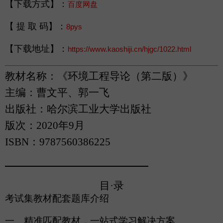
【
下载方式
】：
百度网盘
【
提 取 码
】：
8pys
【
下载地址
】：
https://www.kaoshiji.cn/hjgc/1022.html
教材名称：《环境工程导论
（
第二版
）
》
主编：曹文平
、
郭一飞
出版社：哈尔滨工业大学出版社
版次：
2020年9月
ISBN：9787560386225
目
·
录
考试集教材配套题库介绍
一、精准匹配教材，一站式学习解决方案