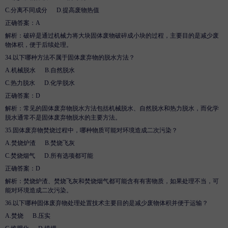
C.
分离不同成分
D
.
提高废物热值
正确答案：
A
解析
：破碎是通过机械力将大块固体废物破碎成小块的过程，主要目的是减少废
物体积，便于后续处理。
34.
以下哪种方法不属于固体废弃物的脱水方法？
A.
机械脱水
B
.
自然脱水
C.
热力脱水
D
.
化学脱水
正确答案：
D
解析
：常见的固体废弃物脱水方法包括机械脱水、自然脱水和热力脱水，而化学
脱水通常不是固体废弃物脱水的主要方法。
35.
固体废弃物焚烧过程中，哪种物质可能对环境造成二次污染？
A.
焚烧炉渣
B
.
焚烧飞灰
C.
焚烧烟气
D
.
所有选项都可能
正确答案：
D
解析
：焚烧炉渣、焚烧飞灰和焚烧烟气都可能含有有害物质，如果处理不当，可
能对环境造成二次污染。
36.
以下哪种固体废弃物处理处置技术主要目的是减少废物体积并便于运输？
A.
焚烧
B
.
压实