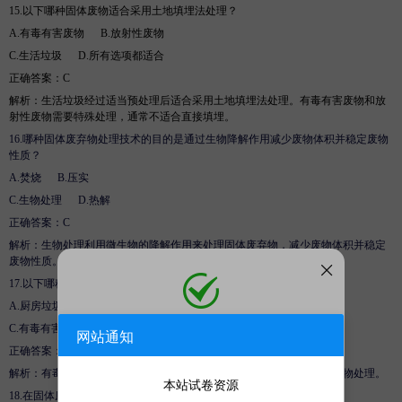
15.
以下哪种固体废物适合采用土地填埋法处理？
A.
有毒有害废物
B
.
放射性废物
C.
生活垃圾
D
.
所有选项都适合
正确答案：
C
解析
：生活垃圾经过适当预处理后适合采用土地填埋法处理。有毒有害废物和放
射性废物需要特殊处理，通常不适合直接填埋。
16.
哪种固体废弃物处理技术的目的是通过生物降解作用减少废物体积并稳定
废物
性质？
A.
焚烧
B
.
压实
C.
生物处理
D
.
热解
正确答案：
C
解析
：生物处理利用微生物的降解作用来处理固体废弃物，减少废物体积并稳定
废物性质。
17.
以下哪种固体废弃物通常不适合进行生物处理？
A.
厨房垃圾
B
.
纸张
添加微信
C.
有毒有害工业废物
D
.
农业废弃物
网站通知
正确答案：
C
微信号:
kaoshiji888
下载链接如若失效，请添加客服为微信好友进
解析
：有毒有害工业废物通常含有难以生物降解的物质，不适合进行生物处理。
本站试卷资源
行处理。
18.
在固体废弃物的热解处理中，主要发生的是哪种化学反应？