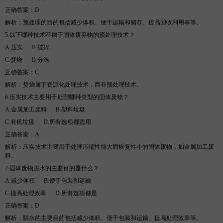
正确答案：
D
解析
：预处理的目的包括减少体积、便于运输和储存、提高回收利用率等。
5.
以下哪种技术不属于固体废弃物的预处理技术？
A.
压实
B
.
破碎
C.
焚烧
D
.
分选
正确答案：
C
解析
：焚烧属于资源化处理技术，而非预处理技术。
6.
压实技术主要用于处理哪种类型的固体废物？
A.
金属加工废料
B
.
塑料垃圾
C.
有机垃圾
D
.
所有选项都适用
正确答案：
A
解析
：压实技术主要用于处理压缩性能大而恢复性小的固体废物，如金属加工废
料。
7.
固体废物脱水的主要目的是什么？
A.
减少体积
B
.
便于包装和运输
C.
提高处理效率
D
.
所有选项都是
正确答案：
D
解析
：脱水的主要目的包括减少体积、便于包装和运输、提高处理效率等。