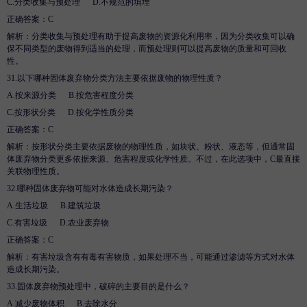
C.
分类收集与预处理
D
.
不规范的填埋
正确答案：
C
解析
：分类收集与预处理有助于提高废物的资源化利用率，因为分类收集可以确
保不同类型的废物得到适当的处理，而预处理则可以提高废物的质量和可回收
性。
31.
以下哪种固体废弃物分类方法主要依据废物的物理性质？
A.
按来源分类
B
.
按危害程度分类
C.
按形状分类
D
.
按化学性质分类
正确答案：
C
解析
：按形状分类主要依据废物的物理性质，如块状、粉状、液态等，但通常固
体废弃物分类更多依据来源、危害程度或化学性质。不过，在此选项中，
C最直接
关联物理性质。
32.
哪种固体废弃物可能对水体造成长期污染？
A.
生活垃圾
B
.
建筑垃圾
C.
有害垃圾
D
.
农业废弃物
正确答案：
C
解析
：有害垃圾含有有毒有害物质，如果处理不当，可能通过渗滤等方式对水体
造成长期污染。
33.
固体废弃物预处理中，破碎的主要目的是什么？
A.
减少废物体积
B
.
去除水分