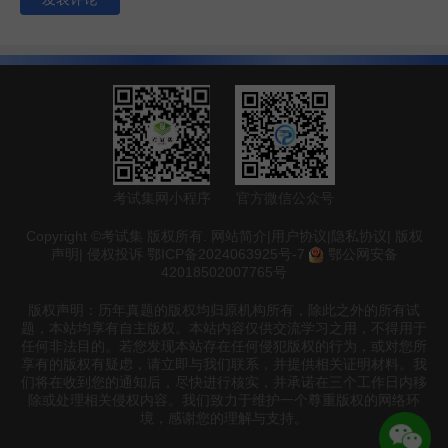
考试集网小程序
官方微信公众号
Copyright ©考试集 版权所有.
网站简介
|
用户协议
|
隐私协议
|
版权
声明
|
侵权投诉
鄂ICP备2024063925号-7
鄂公网安备
42018502007765号
版权声明：历年真题的版权均归原机构所有，除此之外的所有试
题，本站均享有自主版权。本站内容仅供交流学习之用，不得用于
任何非法目的。若您发现本站存在任何侵犯版权的行为，或对您所
享有的版权有疑虑，请立即与我们联系，并提供相关证明材料。我
们将在收到您的通知后，尽快进行核实，并承诺在三个工作日内移
除或处理相关侵权内容。我们致力于维护一个尊重版权的网络环
境，感谢您的理解与支持。