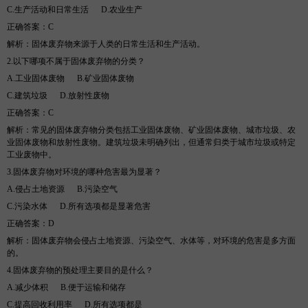
C.生产活动和日常生活
D
.农业生产
正确答案：
C
解析
：固体废弃物来源于人类的日常生活和生产活动。
2.
以下哪项不属于固体废弃物的分类？
A.
工业固体废物
B
.
矿业固体废物
C.
建筑垃圾
D
.
放射性废物
正确答案：
C
解析
：常见的固体废弃物分类包括工业固体废物、矿业固体废物、城市垃圾、农
业固体废物和放射性废物。建筑垃圾未明确列出，但通常归类于城市垃圾或特定
工业废物中。
3.
固体废弃物对环境的哪种危害最为显著？
A.
侵占土地资源
B
.
污染空气
C.
污染水体
D
.
所有选项都是显著危害
正确答案：
D
解析
：固体废弃物会侵占土地资源、污染空气、水体等，对环境的危害是多方面
的。
4.
固体废弃物的预处理主要目的是什么？
A.
减少体积
B
.
便于运输和储存
C.
提高回收利用率
D
.
所有选项都是