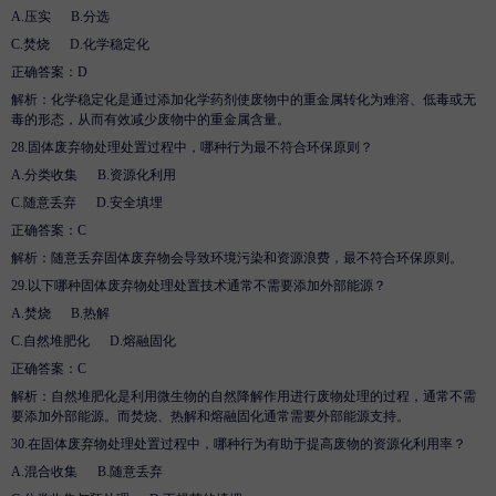
A.
压实
B
.
分选
C.
焚烧
D
.
化学稳定化
正确答案：
D
解析
：化学稳定化是通过添加化学药剂使废物中的重金属转化为难溶、低毒或无
毒的形态，从而有效减少废物中的重金属含量。
28.
固体废弃物处理处置过程中，哪种行为最不符合环保原则？
A.
分类收集
B
.
资源化利用
C.
随意丢弃
D
.
安全填埋
正确答案：
C
解析
：随意丢弃固体废弃物会导致环境污染和资源浪费，最不符合环保原则。
29.
以下哪种固体废弃物处理处置技术通常不需要添加外部能源？
A.
焚烧
B
.
热解
C.
自然堆肥化
D
.
熔融固化
正确答案：
C
解析
：自然堆肥化是利用微生物的自然降解作用进行废物处理的过程，通常不需
要添加外部能源。而焚烧、热解和熔融固化通常需要外部能源支持。
30.
在固体废弃物处理处置过程中，哪种行为有助于提高废物的资源化利用率？
A.
混合收集
B
.
随意丢弃