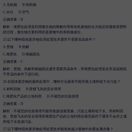
A.
无机物
B
.
有机物
C.
水分
D
.
空气
正确答案：
B
解析
：堆肥化处理是利用微生物的降解作用将有机废物转化为稳定的腐殖质肥料
的过程，微生物主要利用的是废物中的有机物成分。
25.
以下哪种固体废弃物处理处置技术通常不需要高温条件？
A.
焚烧
B
.
热解
C.
堆肥化
D
.
熔融固化
正确答案：
C
解析
：焚烧、热解和熔融固化通常需要高温条件，而堆肥化处理是在常温或稍高
于常温的条件下进行的。
26.
在固体废弃物的最终处置中，哪种方法最有可能导致土壤和地下水污染？
A.
材料回收
B
.
焚烧飞灰的安全填埋
C.
堆肥化产品的土地利用
D
.
不规范的垃圾填埋
正确答案：
D
解析
：不规范的垃圾填埋可能导致渗滤液泄漏，污染土壤和地下水。而材料回
收、焚烧飞灰的安全填埋和堆肥化产品的土地利用在规范操作下通常不会对土壤
和地下水造成污染。
27.
以下哪种固体废弃物处理处置技术能有效减少废物中的重金属含量？