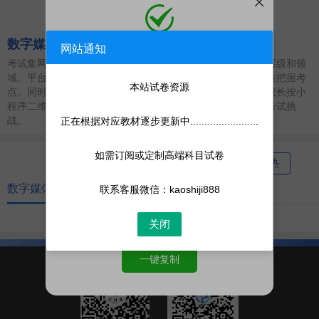
数字媒体技术
网站通知
添加微信
考试集网涵盖专升本、考研、职业资格、公务员考试等多个层级和领
微信号:
kaoshiji888
域。平台收录海量高质量试卷，助力用户洞悉考试趋势，精准把握考
添加客服为微信好友，人工处理更快
本站试卷资源
点。同时，考试集网提供便捷的手机刷题体验，微信扫一扫或长按小
程序二维码，即刻手机刷题，助您高效备考，轻松应对各类考试挑
战。
正在根据对应教材逐步更新中........................
如需订阅或定制高端科目试卷
最新
最热
数字媒体技术
联系客服微信：kaoshiji888
共
0
页
0
条
关闭
一键复制