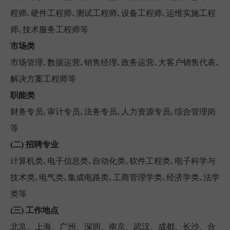
程师､硬件工程师､测试工程师､设备工程师､运维实施工程
师､技术服务工程师等
市场类
市场管理､数据运营､销售经理､政务运营､大客户销售代表､
解决方案工程师等
职能类
财务专员､审计专员､法务专员､人力资源专员､综合管理岗
等
(二)
招聘专业
计算机类､电子信息类､自动化类､软件工程类､电子科学与
技术类､电气类､集成电路类､工商管理学类､经济学类､法学
类等
(三)
工作地点
北京、上海、广州、深圳、南京、武汉、成都、长沙、合