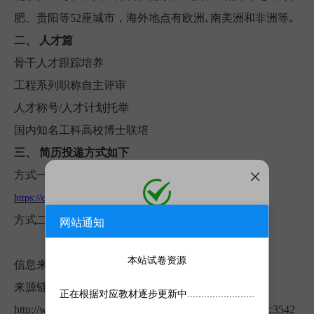
肥、贵阳等52座城市，海外地点有欧洲､南美洲和非洲等｡
二、
人才篇
骨干人才跟踪培养
工程系列职称自主评审
人才称号/人才计划托举
国内知名工科高校博士联培
三、
简历投递方式如下
方式一：登录中国电子招聘官网投递：
https://campus.cec.com.cn/
方式二：扫描下方二维码投递简历
网站通知
添加微信
二维码
（请点击链接查看详情）
微信号:
kaoshiji888
添加客服为微信好友，人工处理更快
本站试卷资源
信息来源于网络，如有变更请以原发布者为准。
来源链接：
正在根据对应教材逐步更新中........................
http://www.sasac.gov.cn/n2588035/n2588325/n2588350/c3542