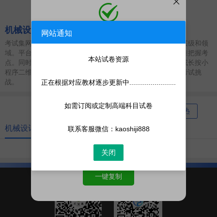
机械设计制造及其自动化
网站通知
添加微信
考试集网涵盖专升本、考研、职业资格、公务员考试等多个层级和领
微信号:
kaoshiji888
域。平台收录海量高质量试卷，助力用户洞悉考试趋势，精准把握考
添加客服为微信好友，人工处理更快
本站试卷资源
点。同时，考试集网提供便捷的手机刷题体验，微信扫一扫或长按小
程序二维码，即刻手机刷题，助您高效备考，轻松应对各类考试挑
战。
正在根据对应教材逐步更新中........................
如需订阅或定制高端科目试卷
最新
最热
机械设计制造及其自动化
联系客服微信：kaoshiji888
共
0
页
0
条
关闭
一键复制